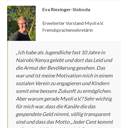
Eva Riexinger-Sloboda
Erweiterter Vorstand Myoli e.V.
Fremdsprachensekretärin
„Ich habe als Jugendliche fast 10 Jahre in
Nairobi/Kenya gelebt und dort das Leid und
die Armut der Bevölkerung gesehen. Das
war und ist meine Motivation mich in einem
sozialen Verein zu engagieren und Kindern
somit eine bessere Zukunft zu ermöglichen.
Aber warum gerade Myoli e.V.? Sehr wichtig
für mich war, dass die Kanäle die das
gespendete Geld nimmt, völlig transparent
sind und dass das Motto „Jeder Cent kommt