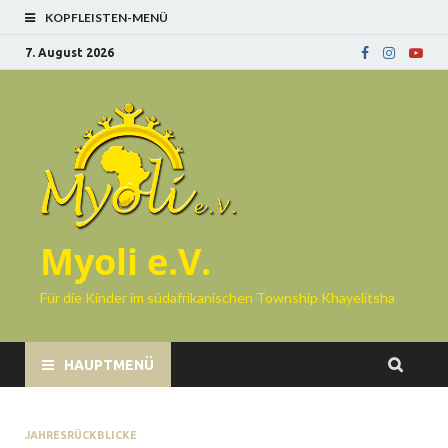
KOPFLEISTEN-MENÜ
7. August 2026
Myoli e.V.
Für die Kinder im südafrikanischen Township Khayelitsha
HAUPTMENÜ
JAHRESRÜCKBLICKE